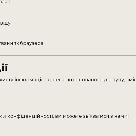
вача
віду
уваннях браузера.
ії
исту інформації від несанкціонованого доступу, змі
ки конфіденційності, ви можете зв’язатися з нами: