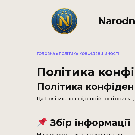
Перейти
до
вмісту
Narodn
ГОЛОВНА
»
ПОЛІТИКА КОНФІДЕНЦІЙНОСТІ
Політика конфі
Політика конфіден
Ця Політика конфіденційності описує,
Збір інформації
Ми можемо збирати наступні дані: