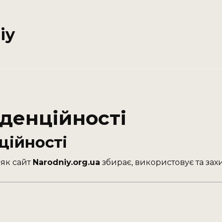
iy
денційності
ційності
 як сайт
Narodniy.org.ua
збирає, використовує та зах