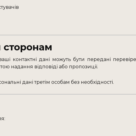
стувачів
 сторонам
, ваші контактні дані можуть бути передані переві
ою надання відповіді або пропозиції.
нальні дані третім особам без необхідності.
я: