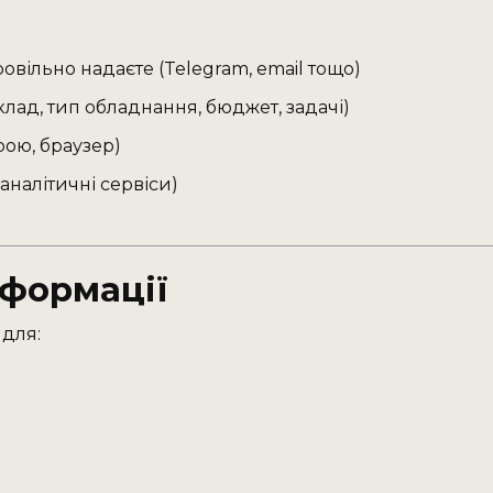
овільно надаєте (Telegram, email тощо)
лад, тип обладнання, бюджет, задачі)
трою, браузер)
 аналітичні сервіси)
формації
 для: